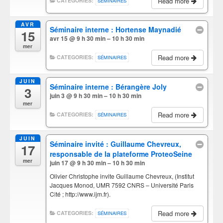
Read more
CATEGORIES:
SÉMINAIRES
AVR
Séminaire interne : Hortense Maynadié
15
avr 15 @ 9 h 30 min – 10 h 30 min
mer
Read more
CATEGORIES:
SÉMINAIRES
JUIN
Séminaire interne : Bérangère Joly
3
juin 3 @ 9 h 30 min – 10 h 30 min
mer
Read more
CATEGORIES:
SÉMINAIRES
JUIN
Séminaire invité : Guillaume Chevreux,
17
responsable de la plateforme ProteoSeine
mer
juin 17 @ 9 h 30 min – 10 h 30 min
Olivier Christophe invite Guillaume Chevreux, (Institut
Jacques Monod, UMR 7592 CNRS – Université Paris
Cité ; http://www.ijm.fr).
Read more
CATEGORIES:
SÉMINAIRES