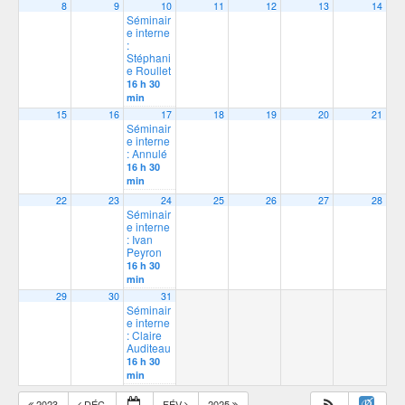
8
9
10
11
12
13
14
Séminair
e interne
:
Stéphani
e Roullet
16 h 30
min
15
16
17
18
19
20
21
Séminair
e interne
: Annulé
16 h 30
min
22
23
24
25
26
27
28
Séminair
e interne
: Ivan
Peyron
16 h 30
min
29
30
31
Séminair
e interne
: Claire
Auditeau
16 h 30
min
2023
DÉC
FÉV
2025