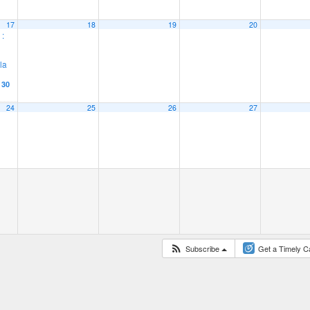
17
18
19
20
 :
la
 30
24
25
26
27
Subscribe
Get a Timely C