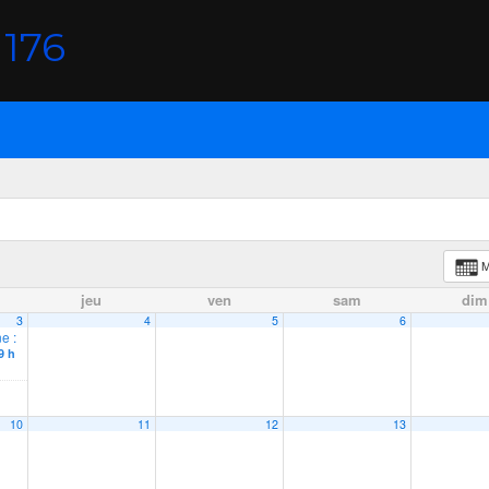
176
M
jeu
ven
sam
dim
3
4
5
6
e :
9 h
10
11
12
13