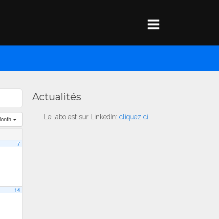
Actualités
Le labo est sur LinkedIn:
cliquez ci
onth
7
14