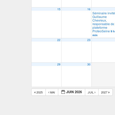
15
16
Séminaire invité
Guillaume
Chevreux,
responsable de 
plateforme
ProteoSeine
9 h
min
22
23
29
30
JUIN 2026
2025
MAI
JUIL
2027