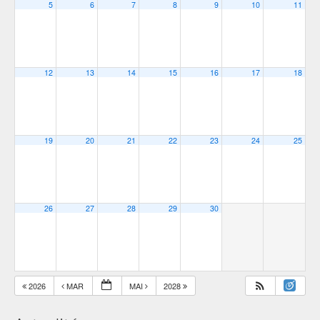
5
6
7
8
9
10
11
12
13
14
15
16
17
18
19
20
21
22
23
24
25
26
27
28
29
30
2026
MAR
MAI
2028