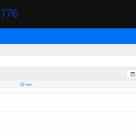
176
12
mer