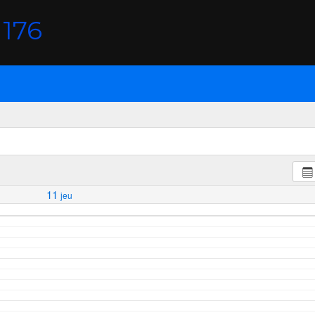
176
11
jeu