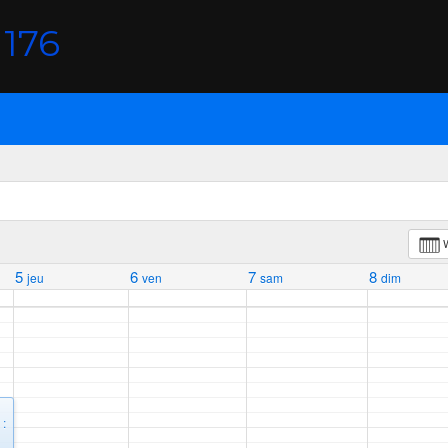
176
5
6
7
8
jeu
ven
sam
dim
 :